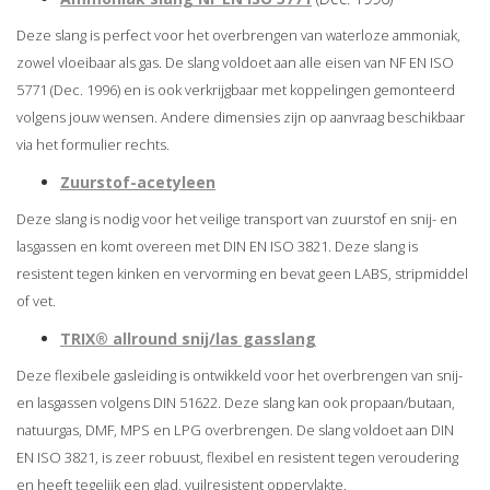
Deze slang is perfect voor het overbrengen van waterloze ammoniak,
zowel vloeibaar als gas. De slang voldoet aan alle eisen van NF EN ISO
5771 (Dec. 1996) en is ook verkrijgbaar met koppelingen gemonteerd
volgens jouw wensen. Andere dimensies zijn op aanvraag beschikbaar
via het formulier rechts.
Zuurstof-acetyleen
Deze slang is nodig voor het veilige transport van zuurstof en snij- en
lasgassen en komt overeen met DIN EN ISO 3821. Deze slang is
resistent tegen kinken en vervorming en bevat geen LABS, stripmiddel
of vet.
TRIX® allround snij/las gasslang
Deze flexibele gasleiding is ontwikkeld voor het overbrengen van snij-
en lasgassen volgens DIN 51622. Deze slang kan ook propaan/butaan,
natuurgas, DMF, MPS en LPG overbrengen. De slang voldoet aan DIN
EN ISO 3821, is zeer robuust, flexibel en resistent tegen veroudering
en heeft tegelijk een glad, vuilresistent oppervlakte.