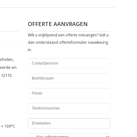
OFFERTE AANVRAGEN
Wilt u vrijblijvend een offerte ontvangen? Vult u
dan onderstaand offerteformulier nauwkeurig
in.
coholen
,
eerde
en
 12115
:
t
+
130
°
C