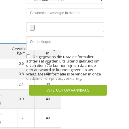
Gewicht ca
Leverlengte
e
kg/m
m
De gegevens die u via dit formulier
achterlaat worden uitsluitend gebruikt om
0,6
40
u van dienst te kunnen zijn en daarmee
een antwoord te kunnen geven op uw
0,8
40
vraag. Meer informatie is te vinden in onze
disclaimer-en-privacyverklaring
.
2,1
40
VERSTUUR UW AANVRAAG
t
n
0,9
40
l
t
n
1,2
40
l