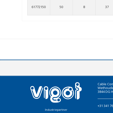
61772150
50
8
37
Cable Con
Wethoude
3844 DG H
+31 341 7
Industriepartner