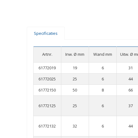
Specificaties
Artnr.
Inw. Ø mm
Wand mm
Uitw. Ø 
61772019
19
6
31
61772025
25
6
44
61772150
50
8
66
61772125
25
6
37
61772132
32
6
44