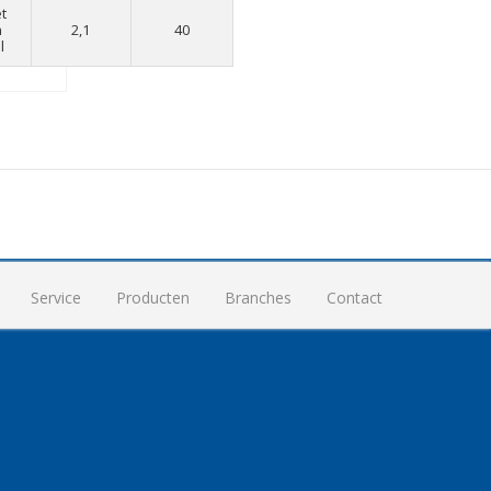
t
n
2,1
40
l
Service
Producten
Branches
Contact