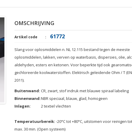
OMSCHRIJVING
61772
Artikel code
Slang voor oplosmiddelen
n
.
NL
12.115
bestand tegen de meeste
oplosmiddelen
,
lakken
,
verven op waterbasis
,
dispersies
, olie
,
al
aldehyden
,
esters
en
ketonen
.
Voor beperkte tijd
ook
gearomatis
gechloreerde
koolwaterstoffen
.
Elektrisch geleidende
Ohm /
T (
EN
2011)
.
Buitenwand:
CR
, zwart,
stof
indruk met
blauwe spiraal
labeling
Binnenwand
:
NBR
speciaal,
blauw,
glad,
homogeen
Inlagen
:
2
textiel
vlechten
Temperatuurbereik:
-20
°
C
tot +80
°
C
,
uitstomen
voor
reinigen
to
max
.
30
min
.
(
Open systeem
)