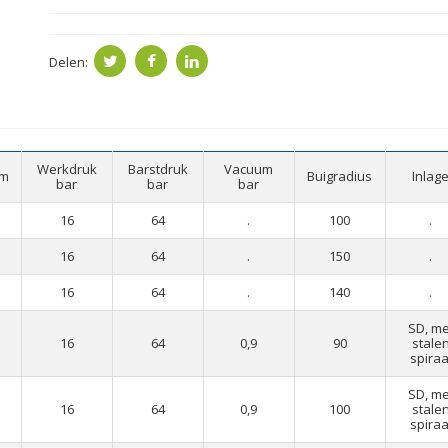
Delen:
Werkdruk
Barstdruk
Vacuum
mm
Buigradius
Inlag
bar
bar
bar
16
64
.
100
.
16
64
.
150
.
16
64
.
140
.
SD, me
16
64
0,9
90
stale
spiraa
SD, me
16
64
0,9
100
stale
spiraa