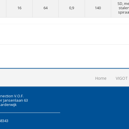
SD, me
16
64
0,9
140
stale
spiraa
Home
VIGOT
nection V.O.F.
r Jansenlaan 63
arderwijk
68343