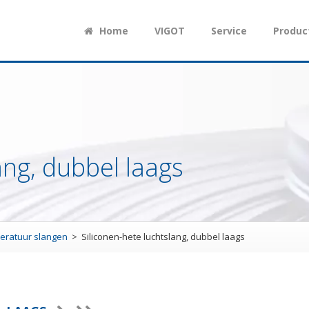
Home
VIGOT
Service
Produc
ang, dubbel laags
eratuur slangen
Siliconen-hete luchtslang, dubbel laags