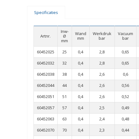
Specificaties
Inw-
Wand
Werkdruk
Vacuum
Artnr.
Ø
mm
bar
bar
mm
60452025
25
0,4
2,8
0,65
60452032
32
0,4
2,8
0,65
60452038
38
0,4
2,6
0,6
60452044
44
0,4
2,6
0,56
60452051
51
0,4
2,6
0,52
60452057
57
0,4
2,5
0,49
60452063
63
0,4
2,4
0,48
60452070
70
0,4
2,3
0,44