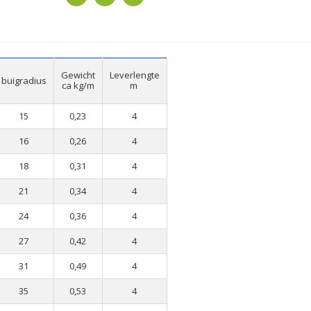
Gewicht
Leverlengte
buigradius
ca kg/m
m
15
0,23
4
16
0,26
4
18
0,31
4
21
0,34
4
24
0,36
4
27
0,42
4
31
0,49
4
35
0,53
4