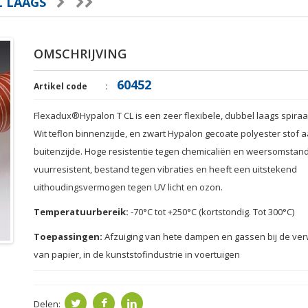
L LAAGS
OMSCHRIJVING
60452
Artikel code
Flexadux®Hypalon T CL is een zeer flexibele, dubbel laags spiraal
Wit teflon binnenzijde, en zwart Hypalon gecoate polyester stof 
buitenzijde. Hoge resistentie tegen chemicaliën en weersomstan
vuurresistent, bestand tegen vibraties en heeft een uitstekend
uithoudingsvermogen tegen UV licht en ozon.
Temperatuurbereik:
-70
°
C
tot +250
°
C
(
kortstondig
.
Tot
300
°
C
)
Toepassingen:
Afzuiging van hete
dampen
en gassen
bij de ve
van
papier
,
in
de
kunststofindustrie
in
voertuigen
Delen: