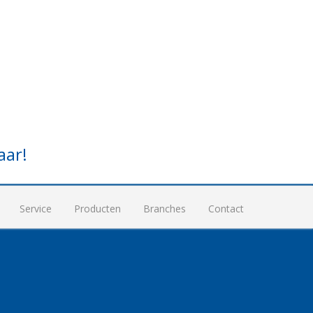
aar!
Service
Producten
Branches
Contact