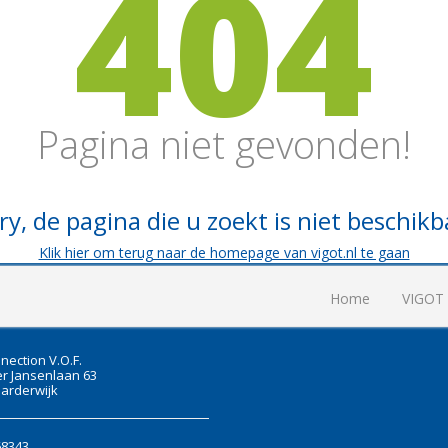
404
Pagina niet gevonden!
ry, de pagina die u zoekt is niet beschikb
Klik hier om terug naar de homepage van vigot.nl te gaan
Home
VIGOT
nection V.O.F.
r Jansenlaan 63
arderwijk
68343