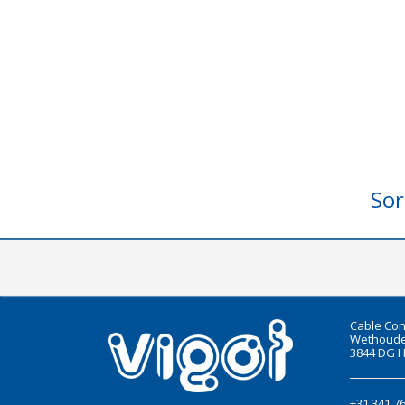
Sor
Cable Con
Wethoude
3844 DG H
+31 341 7