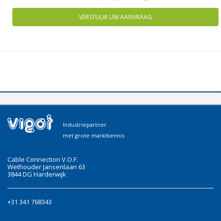
VERSTUUR UW AANVRAAG
Industriepartner
met grote marktkennis
Cable Connection V.O.F.
Wethouder Jansenlaan 63
3844 DG Harderwijk
+31 341 768343