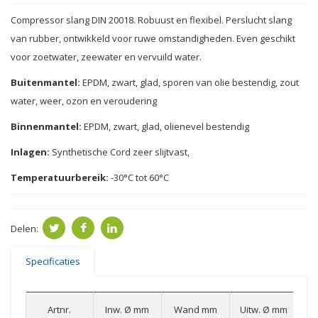
Compressor slang DIN 20018. Robuust en flexibel. Perslucht slang
van rubber, ontwikkeld voor ruwe omstandigheden. Even geschikt
voor zoetwater, zeewater en vervuild water.
Buitenmantel:
EPDM
,
zwart, glad
,
sporen van olie
bestendig,
zout
water
, weer,
ozon
en veroudering
Binnenmantel:
EPDM
,
zwart, glad
,
olienevel
bestendig
Inlagen:
Synthetische
Cord
zeer
slijtvast
,
Temperatuurbereik:
-30
°
C
tot
60
°
C
Delen:
Specificaties
W
Artnr.
Inw. Ø mm
Wand mm
Uitw. Ø mm