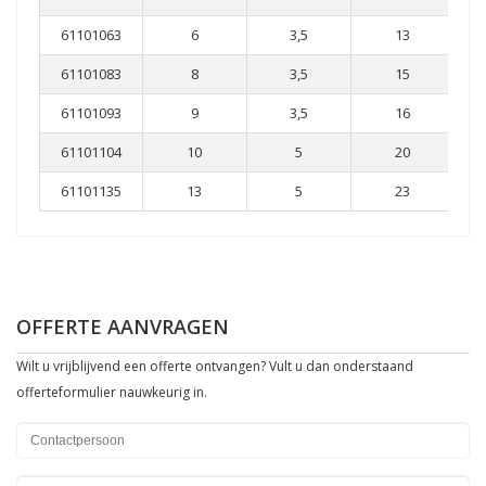
61101063
6
3,5
13
61101083
8
3,5
15
61101093
9
3,5
16
61101104
10
5
20
61101135
13
5
23
OFFERTE AANVRAGEN
Wilt u vrijblijvend een offerte ontvangen? Vult u dan onderstaand
offerteformulier nauwkeurig in.