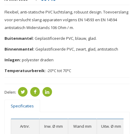
Flexibel,
anti
-
statische
PVC
luchtslang
, robuust
design.
Toevoerslang
voor perslucht
slang
apparaten
volgens EN
14593
en EN
14594
antistatisch
Widerstand≤
106
Ohm /
m
.
Buitenmantel:
Geplastificeerde
PVC
, blauw
, glad.
Binnenmantel:
Geplastificeerde
PVC,
zwart, glad
,
antistatisch
Inlagen:
polyester
draden
Temperatuurbereik:
-20
°
C
tot
70
°
C
Delen:
Specificaties
W
Artnr.
Inw. Ø mm
Wand mm
Uitw. Ø mm