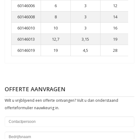
60146006
6
3
12
60146008
8
3
14
60146010
10
3
16
60146013
12,7
3,15
19
60146019
19
4,5
28
OFFERTE AANVRAGEN
Wilt u vrijblijvend een offerte ontvangen? Vult u dan onderstaand
offerteformulier nauwkeurig in.