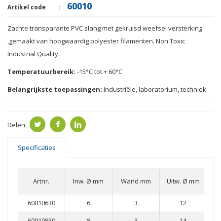
60010
Artikel code
Zachte transparante
PVC
slang met
gekruisd
weefsel
versterking
,
gemaakt van hoogwaardig
polyester
filamenten
.
Non
Toxic
Industrial
Quality
.
Temperatuurbereik:
-15
°
C
tot + 60
°
C
Belangrijkste toepassingen
:
Industriële
,
laboratorium
, techniek
Delen:
Specificaties
W
Artnr.
Inw. Ø mm
Wand mm
Uitw. Ø mm
60010630
6
3
12
60010830
8
3
14