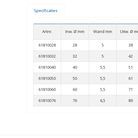
Specificaties
Artnr.
Inw. Ø mm
Wand mm
Uitw. Ø 
61810028
28
5
38
61810032
32
5
42
61810040
40
5,5
51
61810050
50
5,5
61
61810060
60
5,5
71
61810076
76
6,5
89