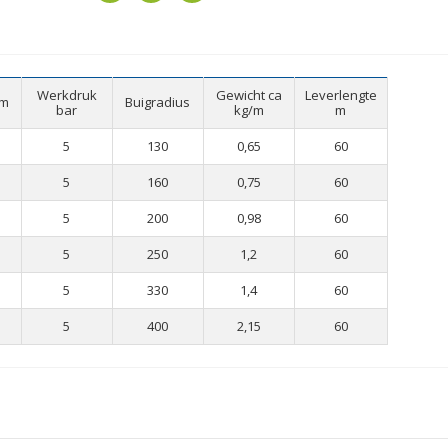
Werkdruk
Gewicht ca
Leverlengte
mm
Buigradius
bar
kg/m
m
5
130
0,65
60
5
160
0,75
60
5
200
0,98
60
5
250
1,2
60
5
330
1,4
60
5
400
2,15
60