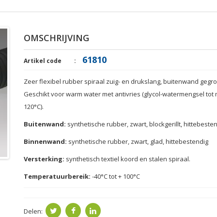
OMSCHRIJVING
61810
Artikel code
Zeer flexibel
rubber
spiraal
zuig- en
drukslang
,
buitenwand gegr
Geschikt voor warm
water
met
antivries
(
glycol
-
watermengsel
tot
120
°
C
)
.
Buitenwand:
synthetische rubber
,
zwart,
blockgerillt
,
hittebeste
Binnenwand:
synthetische rubber
,
zwart, glad
,
hittebestendig
Versterking:
synthetisch textiel
koord en
stalen spiraal
.
Temperatuurbereik:
-40
°
C
tot + 100
°
C
Delen: