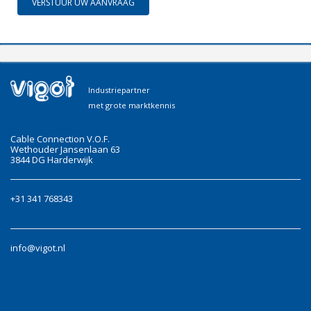
VERSTUUR UW AANVRAAG
Industriepartner
met grote marktkennis
Cable Connection V.O.F.
Wethouder Jansenlaan 63
3844 DG Harderwijk
+31 341 768343
info@vigot.nl