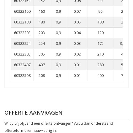
60322152
152
0,9
0,08
90
2,2
60322160
160
0,9
0,07
96
2,4
60322180
180
0,9
0,05
108
2,8
60322203
203
0,9
0,04
120
3
60322254
254
0,9
0,03
175
3,55
60322305
305
0,9
0,02
210
4,4
60322407
407
0,9
0,01
280
5,9
60322508
508
0,9
0,01
400
7,4
OFFERTE AANVRAGEN
Wilt u vrijblijvend een offerte ontvangen? Vult u dan onderstaand
offerteformulier nauwkeurig in.