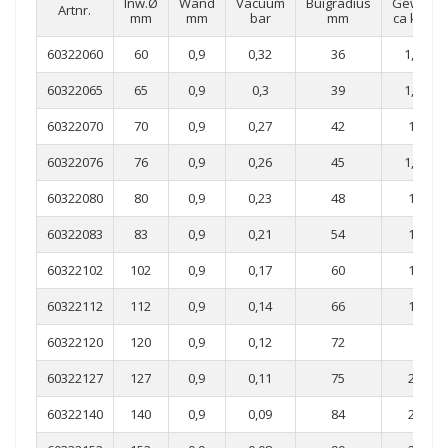
Inw.Ø
Wand
Vacuum
Buigradius
Gewicht
Artnr.
mm
mm
bar
mm
ca kg/m
60322060
60
0,9
0,32
36
1,35
60322065
65
0,9
0,3
39
1,45
60322070
70
0,9
0,27
42
1,5
60322076
76
0,9
0,26
45
1,65
60322080
80
0,9
0,23
48
1,8
60322083
83
0,9
0,21
54
1,8
60322102
102
0,9
0,17
60
1,8
60322112
112
0,9
0,14
66
1,9
60322120
120
0,9
0,12
72
2
60322127
127
0,9
0,11
75
2,1
60322140
140
0,9
0,09
84
2,1