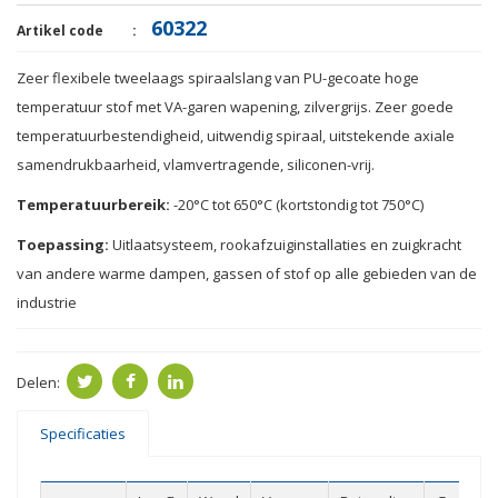
60322
Artikel code
Zeer flexibele
tweelaags
spiraalslang
van PU
-
gecoate
hoge
temperatuur
stof met
VA
-
garen
wapening
,
zilvergrijs
.
Zeer goede
temperatuurbestendigheid
,
uitwendig spiraal
, uitstekende
axiale
samendrukbaarheid
,
vlamvertragende
,
siliconen
-vrij.
Temperatuurbereik
:
-20
°
C
tot
650
°
C
(
kortstondig tot
750
°
C
)
Toepassing:
Uitlaatsysteem,
rookafzuiginstallaties
en
zuigkracht
van
andere warme
dampen
, gassen
of stof
op alle gebieden
van de
industrie
Delen:
Specificaties