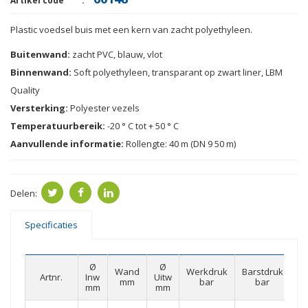
Artikel code
Plastic voedsel
buis met
een kern van
zacht
polyethyleen.
Buitenwand:
zacht PVC
, blauw
, vlot
Binnenwand:
Soft
polyethyleen
,
transparant
op zwart
liner,
LBM
Quality
Versterking:
Polyester
vezels
Temperatuurbereik:
-20 ° C tot
+
50 °
C
Aanvullende informatie:
Rollengte
:
40
m
(
DN
9
50
m)
Delen:
Specificaties
Ø
Ø
Wand
Werkdruk
Barstdruk
Artnr.
Inw
Uitw
Bu
mm
bar
bar
mm
mm