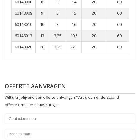
60148008
8
3
14
20
60
60148009
9
3
15
20
60
60148010
10
3
16
20
60
60148013
13
3,25
19,5
20
60
60148020
20
3,75
27,5
20
60
OFFERTE AANVRAGEN
Wilt u vrijblijvend een offerte ontvangen? Vult u dan onderstaand
offerteformulier nauwkeurig in.