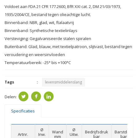
Voldoet aan FDA 21 CFR 177.2600, BfR XXI cat. 2, DM 21/03/1973,
1935/2004/CE, bestand tegen olieachtige lucht.
Binnenband: NBR, glad, wit, ftalaatvrij
Binnenband: Synthetische textielinlays
Versteviging: Gegalvaniseerde stalen spiralen
Buitenband: Glad, blauw, met textielpatroon, slijtvast, bestand tegen
veroudering en weersinvloeden
Temperatuurbereik: -25° bis +100°C
Tags
levensmiddelenslang
Delen:
Specificaties
Ø
Ø
Wand
Bedrijfsdruk
Barstdruk
Artnr.
Inw.
Uitw.
mm
bar
bar