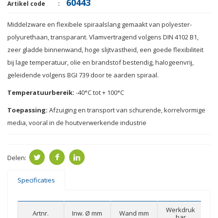
60443
Artikel code
Middelzware
en flexibele
spiraalslang
gemaakt van polyester
-
polyurethaan,
transparant.
Vlamvertragend
volgens DIN
4102
B1
,
zeer
gladde binnenwand
,
hoge slijtvastheid
, een goede
flexibiliteit
bij lage
temperatuur,
olie en brandstof
bestendig,
halogeenvrij,
geleidende
volgens
BGI
739
door te aarden
spiraal.
Temperatuurbereik:
-40
°
C
tot + 100
°
C
Toepassing:
Afzuiging
en transport van
schurende
,
korrelvormige
media
,
vooral in
de houtverwerkende
industrie
Delen:
Specificaties
Werkdruk
Artnr.
Inw. Ø mm
Wand mm
Va
bar