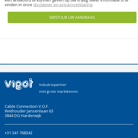
een antwoord te kunnen geven op uw vraag. Meer informatie is te
vinden in onze
disclaimer-en-privacyverklaring
.
VERSTUUR UW AANVRAAG
Industriepartner
met grote marktkennis
Cable Connection V.O.F.
Wethouder Jansenlaan 63
3844 DG Harderwijk
+31 341 768343