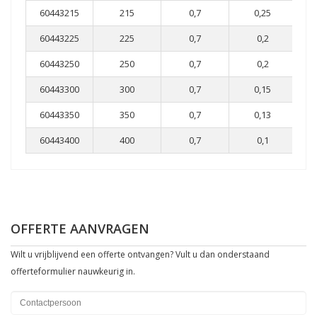
60443215
215
0,7
0,25
60443225
225
0,7
0,2
60443250
250
0,7
0,2
60443300
300
0,7
0,15
60443350
350
0,7
0,13
60443400
400
0,7
0,1
OFFERTE AANVRAGEN
Wilt u vrijblijvend een offerte ontvangen? Vult u dan onderstaand
offerteformulier nauwkeurig in.