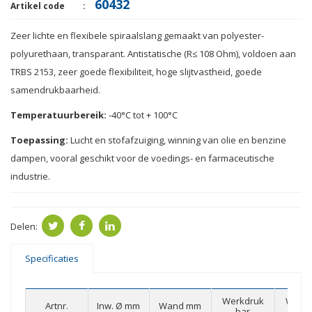
60432
Artikel code
Zeer
lichte en flexibele
spiraalslang
gemaakt van polyester
-
polyurethaan,
transparant.
Antistatische
(
R≤
108
Ohm
)
,
voldoen aan
TRBS
2153
,
zeer
goede flexibiliteit
,
hoge slijtvastheid
, goede
samendrukbaarheid
.
Temperatuurbereik:
-40
°
C
tot + 100
°C
Toepassing:
Lucht
en
stofafzuiging
,
winning van olie
en benzine
dampen
, vooral geschikt voor
de
voedings- en farmaceutische
industrie.
Delen:
Specificaties
Werkdruk
Werkd
Artnr.
Inw. Ø mm
Wand mm
bar
ba