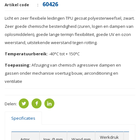
60426
Artikel code
Licht en
zeer flexibele
leidingen
TPU
gecoat polyesterweefsel
,
zwart.
Zeer goede chemische bestendigheid
(
zuren, logen
en dampen van
oplosmiddelen
)
,
goede lange termijn
flexibiliteit, goede
UV
en ozon
weerstand,
uitstekende weerstand tegen
rotting
.
Temperatuurbereik:
-40
°
C
tot + 150
°
C
Toepassing:
Afzuiging van
chemisch agressieve
dampen
en
gassen onder
mechanisie
voertuig bouw,
airconditioning
en
ventilatie
Delen:
Specificaties
Werkdruk
Vac
Artnr.
Inw. Ø mm
Wand mm